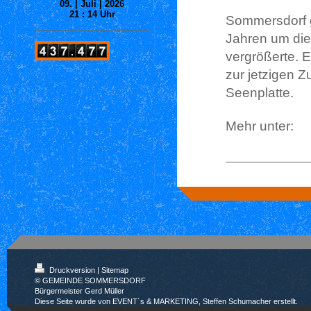
09. | Juli | 2026
21 : 14
Uhr
Sommersdorf g
Jahren um die
vergrößerte. E
zur jetzigen 
Seenplatte.
Mehr unter:
Druckversion
|
Sitemap
© GEMEINDE SOMMERSDORF
Bürgermeister Gerd Müller
Diese Seite wurde von EVENT´s & MARKETING, Steffen Schumacher erstellt.