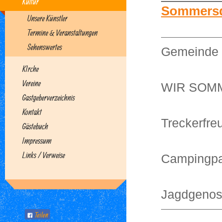
Kultur
Sommersd
Unsere Künstler
Termine & Veranstaltungen
Sehenswertes
Gemeinde
KIrche
Vereine
WIR SOM
Gastgeberverzeichnis
Kontakt
Treckerfr
Gästebuch
Impressum
Links / Verweise
Campingpa
Jagdgenos
Teilen