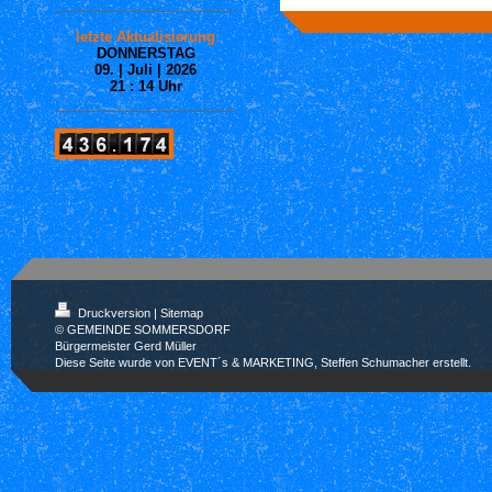
letzte Aktualisierung
DONNERSTAG
09. | Juli | 2026
21 : 14
Uhr
Druckversion
|
Sitemap
© GEMEINDE SOMMERSDORF
Bürgermeister Gerd Müller
Diese Seite wurde von EVENT´s & MARKETING, Steffen Schumacher erstellt.